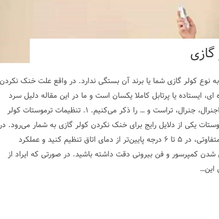
 نوع کولر گازی شما یا برند آن بستگی ندارد. در واقع علت خنک نکردن
 ای، ایستاده یا پرتابل کاملا یکسان است و ما در این مقاله دلیل سرد
نشدن اسپلیت سامسونگ، ال جی، گری، اجنرال، جنرال، تراست و … را ذکر می‌کنیم. ۱. تنظیمات ترموستات کولر
ستات یکی از دلایل رایج برای خنک نکردن کولر گازی به شمار می‌رود. در
این مواقع ابتدا دمای کولر را روی مقادیر متفاوتی، در ۵ تا ۶ درجه پایین‌تر از دمای اتاق تنظیم کنید و عملکرد
شدن کمپرسور و فن بیرونی دقت داشته باشید. در صورتی که ایراد از
 این…